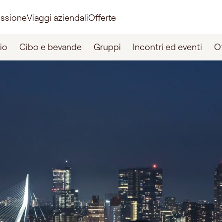
issione
Viaggi aziendali
Offerte
io
Cibo e bevande
Gruppi
Incontri ed eventi
Of