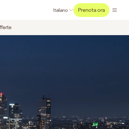
Prenota ora
Italiano
ferte