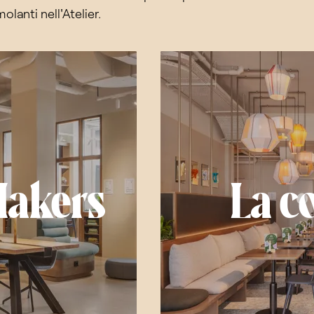
olanti nell'Atelier.
Makers
La c