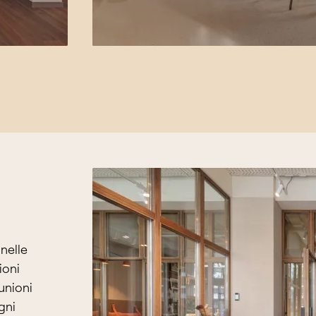
 nelle
ioni
iunioni
gni