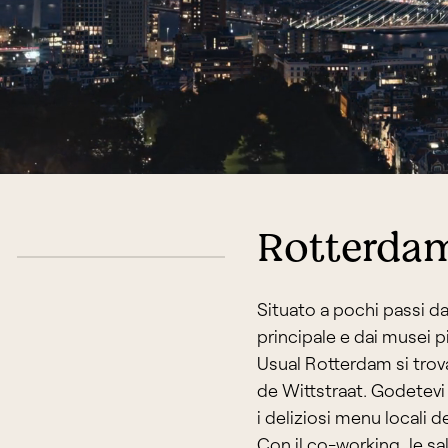
Rotterdam
Situato a pochi passi d
principale e dai musei pi
Usual Rotterdam si trov
de Wittstraat. Godetevi i
i deliziosi menu locali d
Con il co-working, le sal