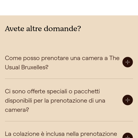
Avete altre domande?
Come posso prenotare una camera a The
Usual Bruxelles?
Per effettuare una prenotazione, potete utilizzare il
Ci sono offerte speciali o pacchetti
nostro sistema di prenotazione online qui sopra. Se
avete bisogno di contattarci per la vostra
disponibili per la prenotazione di una
prenotazione individuale, potete contattarci via
camera?
telefono, WhatsApp o e-mail all'indirizzo
brussels@theusual.com. Per gruppi di sei o più
Sì, offriamo spesso promozioni e pacchetti speciali.
persone, potete scriverci a
La colazione è inclusa nella prenotazione
Le promozioni e i pacchetti vengono rinnovati