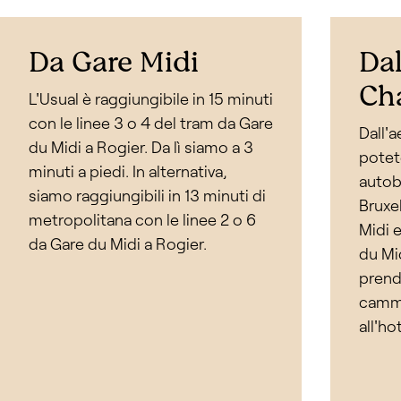
Da Gare Midi
Dal
Cha
L'Usual è raggiungibile in 15 minuti
con le linee 3 o 4 del tram da Gare
Dall'a
du Midi a Rogier. Da lì siamo a 3
potet
minuti a piedi. In alternativa,
autob
siamo raggiungibili in 13 minuti di
Bruxel
metropolitana con le linee 2 o 6
Midi e
da Gare du Midi a Rogier.
du Mi
prende
cammi
all'ho